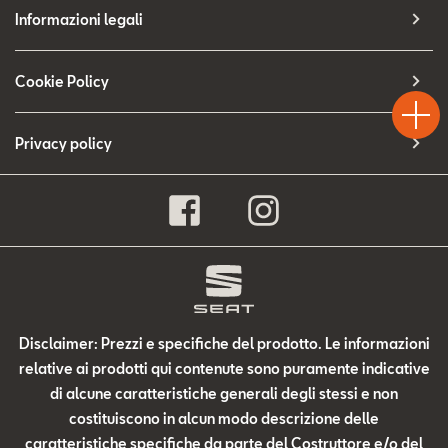
Contatti
Informazioni legali
Configuratore
Test
Cookie Policy
Chiama
Informaz
WhatsA
Drive
Privacy policy
Disclaimer: Prezzi e specifiche del prodotto. Le informazioni
relative ai prodotti qui contenute sono puramente indicative
di alcune caratteristiche generali degli stessi e non
costituiscono in alcun modo descrizione delle
caratteristiche specifiche da parte del Costruttore e/o del