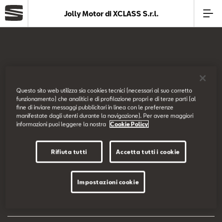
Jolly Motor di XCLASS S.r.l.
Azienda
Modelli
SEAT Italia
Questo sito web utilizza sia cookies tecnici (necessari al suo corretto
funzionamento) che analitici e di profilazione propri e di terze parti (al
Offerte
fine di inviare messaggi pubblicitari in linea con le preferenze
Prova su strada
manifestate dagli utenti durante la navigazione). Per avere maggiori
informazioni puoi leggere la nostra
Cookie Policy
Service
Configuratore
Rifiuta tutti
Accetta tutti i cookie
Business
EU Data Act
Impostazioni cookie
SEAT Usato Certificato
Dichiarazione di accessibilità