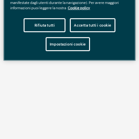
estate, attraversando quattro tappe fino al Gran Finale di
manifestate dagli utenti durante la navigazione). Per avere maggiori
Sanremo: un appuntamento imperdibile per mettersi in gioco,
informazioni puoi leggere la nostra
Cookie policy
vivere tutta l’intensità del padel e superare i propri confini.
Rifiuta tutti
Accetta tutti i cookie
Scopri di più
Impostazioni cookie
CUPRA PADEL TOUR 2026